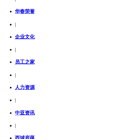
华春荣誉
|
企业文化
|
员工之家
|
人力资源
|
中亚资讯
|
西域底蕴