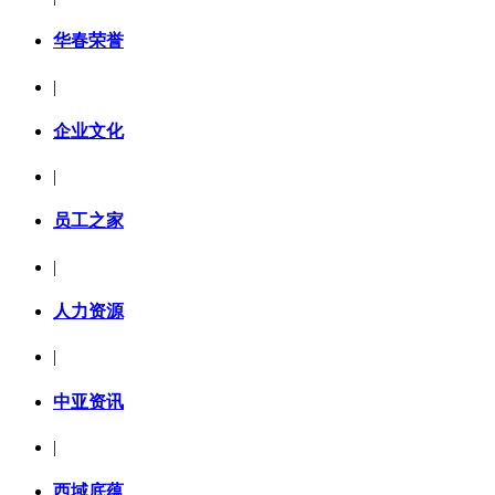
华春荣誉
|
企业文化
|
员工之家
|
人力资源
|
中亚资讯
|
西域底蕴