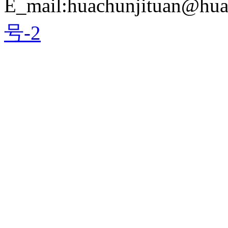
E_mail:huachunjituan@hu
号-2