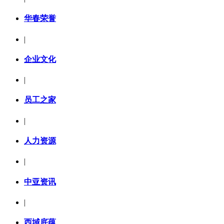
华春荣誉
|
企业文化
|
员工之家
|
人力资源
|
中亚资讯
|
西域底蕴