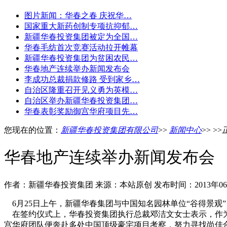
图片新闻：华春之春 庆祝华…
国家重大新药创制专项抗抑郁…
新疆华春投资集团被定为全国…
华春毛纺首次竞赛活动拉开帷幕
新疆华春投资集团为贫困农民…
华春地产连续举办新闻发布会
李成功总裁捐款修路 受到家乡…
自治区隆重召开见义勇为英模…
自治区举办新疆华春投资集团…
华春表彰奖励御宫华府项目先…
您现在的位置：
新疆华春投资集团有限公司
>>
新闻中心
>> >>
华春地产连续举办新闻发布会
作者：新疆华春投资集团 来源：本站原创 发布时间：2013年06
6月25日上午，新疆华春集团与中国知名园林单位“谷得景观
在签约仪式上，华春投资集团执行总裁邓洁文女士表示，作为
宫华府团队便奔赴多处中国顶级豪宅项目考察，努力寻找尚佳