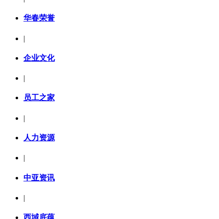
华春荣誉
|
企业文化
|
员工之家
|
人力资源
|
中亚资讯
|
西域底蕴