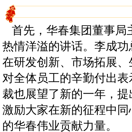
首先，华春集团董事局
热情洋溢的讲话。李成功
在研发创新、市场拓展、
对全体员工的辛勤付出表
裁也展望了新的一年，提
激励大家在新的征程中同
的华春伟业贡献力量。