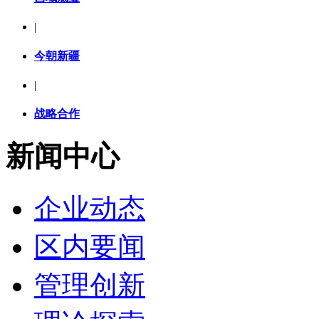
|
今朝新疆
|
战略合作
新闻中心
企业动态
区内要闻
管理创新