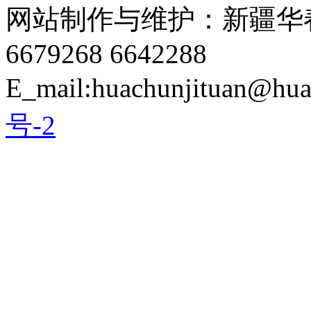
网站制作与维护：新疆华春
6679268 6642288
E_mail:huachunjituan@hu
号-2