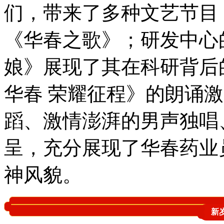
们，带来了多种文艺节目
《华春之歌》；研发中心
娘》展现了其在科研背后
华春 荣耀征程》的朗诵
蹈、激情澎湃的男声独唱
呈，充分展现了华春药业
神风貌。
新