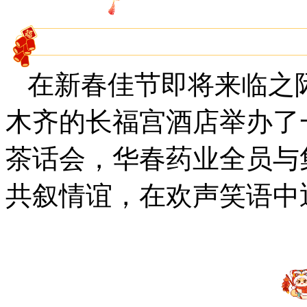
在新春佳节即将来临之
木齐的长福宫酒店举办了一
茶话会，华春药业全员与
共叙情谊，在欢声笑语中