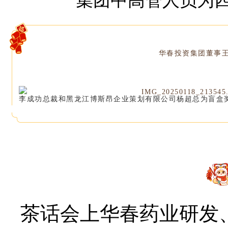
集团中高管人员为
华春投资集团董事
李成功
总裁
和黑龙江博斯昂企业策划有限公司杨超总
为
盲盒
茶话会上华春药业研发