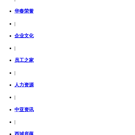
华春荣誉
|
企业文化
|
员工之家
|
人力资源
|
中亚资讯
|
西域底蕴