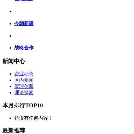
|
今朝新疆
|
战略合作
新闻中心
企业动态
区内要闻
管理创新
理论探索
本月排行TOP10
还没有任何内容！
最新推荐