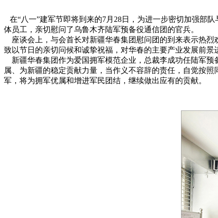
在“八一”建军节即将到来的7月28日，为进一步密切加强部
体员工，亲切慰问了乌鲁木齐陆军预备役通信团的官兵。
座谈会上，与会首长对新疆华春集团慰问团的到来表示热烈欢
致以节日的亲切问候和诚挚祝福，对华春的主要产业发展前景
新疆华春集团作为爱国拥军模范企业，总裁李成功任陆军预备
属、为新疆的稳定贡献力量，当作义不容辞的责任，自觉按照
军，将为拥军优属和增进军民团结，继续做出应有的贡献。