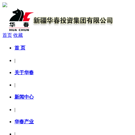
首页
收藏
首 页
|
关于华春
|
新闻中心
|
华春产业
|