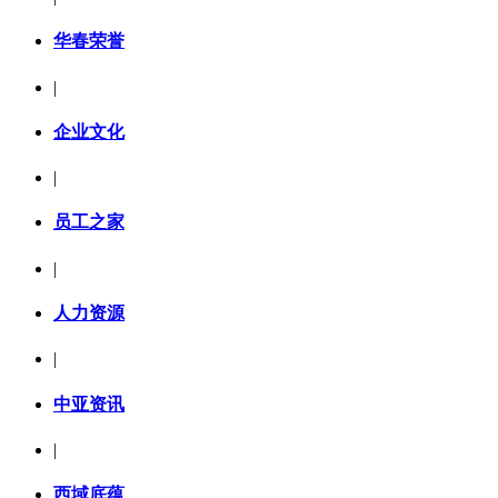
华春荣誉
|
企业文化
|
员工之家
|
人力资源
|
中亚资讯
|
西域底蕴