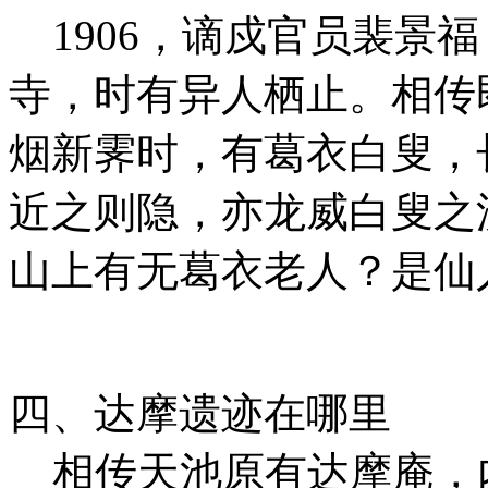
1906，谪戍官员裴景
寺，时有异人栖止。相传
烟新霁时，有葛衣白叟，
近之则隐，亦龙威白叟之
山上有无葛衣老人？是仙
四、达摩遗迹在哪里
相传天池原有达摩庵，