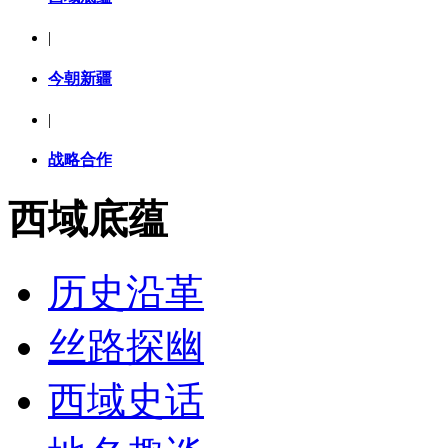
|
今朝新疆
|
战略合作
西域底蕴
历史沿革
丝路探幽
西域史话