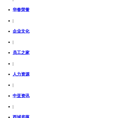
华春荣誉
|
企业文化
|
员工之家
|
人力资源
|
中亚资讯
|
西域底蕴